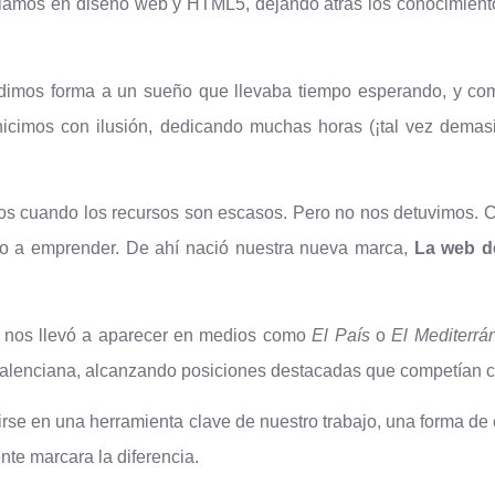
iclamos en diseño web y HTML5, dejando atrás los conocimient
dimos forma a un sueño que llevaba tiempo esperando, y co
hicimos con ilusión, dedicando muchas horas (¡tal vez demas
os cuando los recursos son escasos. Pero no nos detuvimos. 
o a emprender. De ahí nació nuestra nueva marca,
La web de
es nos llevó a aparecer en medios como
El País
o
El Mediterrá
d Valenciana, alcanzando posiciones destacadas que competían
irse en una herramienta clave de nuestro trabajo, una forma de 
te marcara la diferencia.